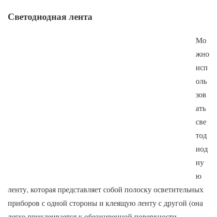
Светодиодная лента
Мо
жно
исп
оль
зов
ать
све
тод
иод
ну
ю
ленту, которая представляет собой полоску осветительных
приборов с одной стороны и клеящую ленту с другой (она
легко приклеивается к обезжиренной поверхности,