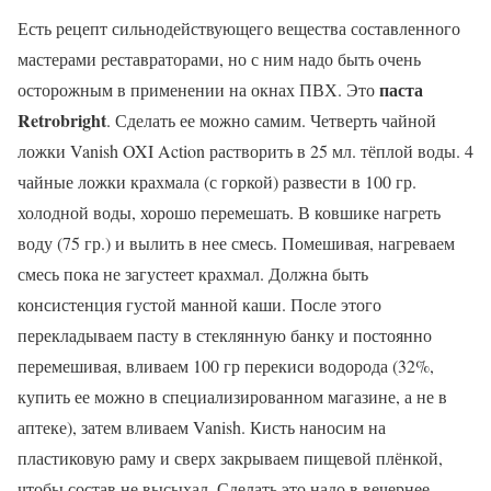
Есть рецепт сильнодействующего вещества составленного
мастерами реставраторами, но с ним надо быть очень
паста
осторожным в применении на окнах ПВХ. Это
Retrobright
. Сделать ее можно самим. Четверть чайной
ложки Vanish OXI Action растворить в 25 мл. тёплой воды. 4
чайные ложки крахмала (с горкой) развести в 100 гр.
холодной воды, хорошо перемешать. В ковшике нагреть
воду (75 гр.) и вылить в нее смесь. Помешивая, нагреваем
смесь пока не загустеет крахмал. Должна быть
консистенция густой манной каши. После этого
перекладываем пасту в стеклянную банку и постоянно
перемешивая, вливаем 100 гр перекиси водорода (32%,
купить ее можно в специализированном магазине, а не в
аптеке), затем вливаем Vanish. Кисть наносим на
пластиковую раму и сверх закрываем пищевой плёнкой,
чтобы состав не высыхал. Сделать это надо в вечернее