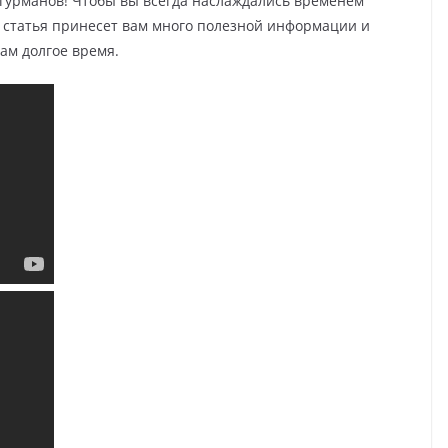
я гурманов! Чтобы вы всегда наслаждались временем
 статья принесет вам много полезной информации и
ам долгое время.